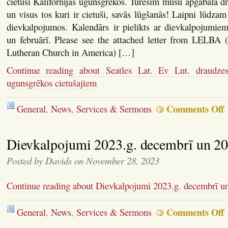
cietuši Kalifornijas ugunsgrēkos. Turēsim mūsu apgabala d
un visus tos kuri ir cietuši, savās lūgšanās! Laipni lūdza
dievkalpojumos. Kalendārs ir pielikts ar dievkalpojumie
un februārī. Please see the attached letter from LELBA 
Lutheran Church in America) […]
Continue reading about Seatles Lat. Ev Lut. draudzes
ugunsgrēkos cietušajiem
o
Comments Off
General
,
News
,
Services & Sermons
S
L
E
Dievkalpojumi 2023.g. decembrī un 202
L
d
z
Posted by Davids on November 28, 2023
–
p
u
Continue reading about Dievkalpojumi 2023.g. decembrī un
c
o
Comments Off
General
,
News
,
Services & Sermons
D
2