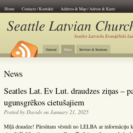
Home
Contacts / Kontakti
Address & Map / Adrese & Karte
Seattle Latvian Churc
Seatles Latviešu Evanģēliski L
General
News
Services & Sermons
News
Seatles Lat. Ev Lut. draudzes ziņas – p
ugunsgrēkos cietušajiem
Posted by Davids on January 21, 2025
Mīļā draudze! Pārsūtam vēstuli no LELBA ar informāciju kā