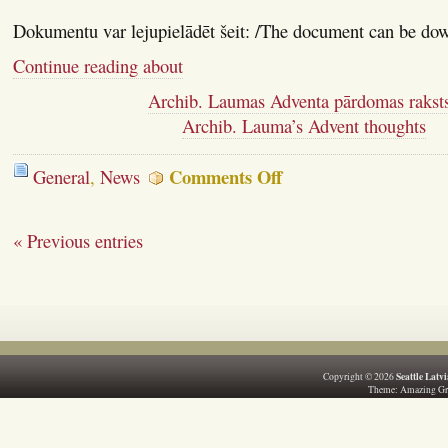
Dokumentu var lejupielādēt šeit: /The document can be do
Continue reading about
Archib. Laumas Adventa pārdomas raksts
Archib. Lauma’s Advent thoughts
on
Comments Off
General
,
News
Archib.
Laumas
Adventa
« Previous entries
pārdomas
raksts
/
Archib.
Lauma’s
Advent
thoughts
Seattle Latv
Copyright © 2026
Theme:
Amazing Gr