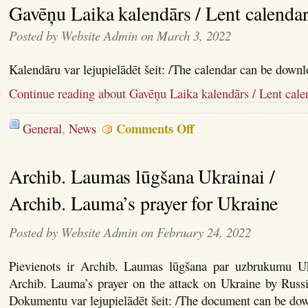
Gavēņu Laika kalendārs / Lent calenda
Svētku
Dievkalpojumu
Posted by Website Admin on March 3, 2022
Kalendāru var lejupielādēt šeit: /The calendar can be downl
Continue reading about Gavēņu Laika kalendārs / Lent cale
on
Comments Off
General
,
News
Gavēņu
Laika
kalendārs
Archib. Laumas lūgšana Ukrainai /
/
Lent
calendar
Archib. Lauma’s prayer for Ukraine
Posted by Website Admin on February 24, 2022
Pievienots ir Archib. Laumas lūgšana par uzbrukumu Uk
Archib. Lauma’s prayer on the attack on Ukraine by Russi
Dokumentu var lejupielādēt šeit: /The document can be do