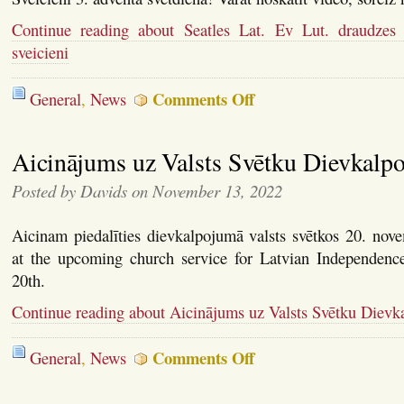
Continue reading about Seatles Lat. Ev Lut. draudzes 
sveicieni
on
Comments Off
General
,
News
Seatles
Lat.
Ev
Aicinājums uz Valsts Svētku Dievkalp
Lut.
draudzes
ziņas
Posted by Davids on November 13, 2022
–
3.
adventa
Aicinam piedalīties dievkalpojumā valsts svētkos 20. nove
sveicieni
at the upcoming church service for Latvian Independen
20th.
Continue reading about Aicinājums uz Valsts Svētku Diev
on
Comments Off
General
,
News
Aicinājums
uz
Valsts