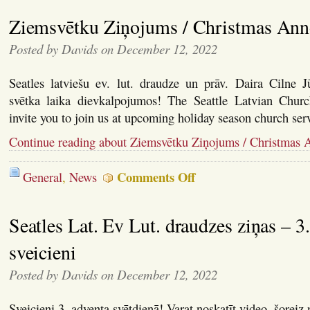
d
Ziemsvētku Ziņojums / Christmas An
u
2
j
Posted by Davids on December 12, 2022
Seatles latviešu ev. lut. draudze un prāv. Daira Cilne Jū
svētka laika dievkalpojumos! The Seattle Latvian Chur
invite you to join us at upcoming holiday season church ser
Continue reading about Ziemsvētku Ziņojums / Christmas
on
Comments Off
General
,
News
Ziemsvētku
Ziņojums
/
Seatles Lat. Ev Lut. draudzes ziņas – 3
Christmas
Announcement
sveicieni
Posted by Davids on December 12, 2022
Sveicieni 3. adventa svētdienā! Varat noskatīt video, šorei