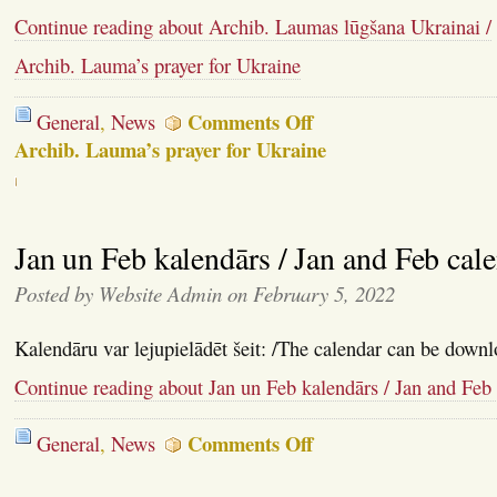
Continue reading about Archib. Laumas lūgšana Ukrainai /
Archib. Lauma’s prayer for Ukraine
on
Comments Off
General
,
News
Archib.
Archib. Lauma’s prayer for Ukraine
Laumas
lūgšana
Ukrainai
/
Jan un Feb kalendārs / Jan and Feb cal
Posted by Website Admin on February 5, 2022
Kalendāru var lejupielādēt šeit: /The calendar can be downl
Continue reading about Jan un Feb kalendārs / Jan and Feb
on
Comments Off
General
,
News
Jan
un
Feb