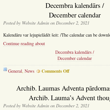
Decembra kalendārs /
kalendārs
/
Jan
December calendar
and
Feb
Posted by Website Admin on December 2, 2021
calendar
Kalendāru var lejupielādēt šeit: /The calendar can be downl
Continue reading about
Decembra kalendārs /
December calendar
on
Comments Off
General
,
News
Decembra
kalendārs
/
Archib. Laumas Adventa pārdomas 
December
calendar
Archib. Lauma’s Advent thou
Posted by Website Admin on December 2, 2021